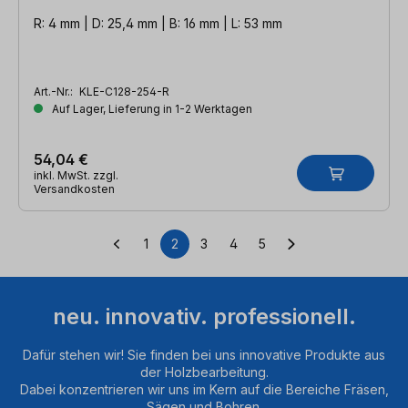
R: 4 mm | D: 25,4 mm | B: 16 mm | L: 53 mm
Art.-Nr.:
KLE-C128-254-R
Auf Lager, Lieferung in 1-2 Werktagen
54,04 €
inkl. MwSt. zzgl.
Versandkosten
1
2
3
4
5
Seite
Seite
Seite
Seite
Seite
neu. innovativ. professionell.
Dafür stehen wir! Sie finden bei uns innovative Produkte aus
der Holzbearbeitung.
Dabei konzentrieren wir uns im Kern auf die Bereiche Fräsen,
Sägen und Bohren.