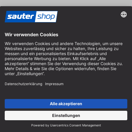
Anfahrt
Öffnungszeiten vor Ort
Montag bis Freitag
8:30 - 12:30 Uhr & 14:00 - 16:30 Uhr
Hilfe
Hinweise zur Batterieentsorgung
Hinweise zur Verpackung
Liefer- & Versandkosten
Zahlung & Steuer
Kontaktformular
Widerrufsrecht
FAQ-Service
Über uns
Karriere