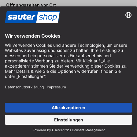
Öffnungszeiten vor Ort
Montag bis Freitag
8:30 - 12:30 Uhr & 14:00 - 16:30 Uhr
Hilfe
Hinweise zur Batterieentsorgung
Hinweise zur Verpackung
Liefer- & Versandkosten
Zahlung & Steuer
Kontaktformular
Widerrufsrecht
FAQ-Service
Über uns
Karriere
Vertrag widerrufen