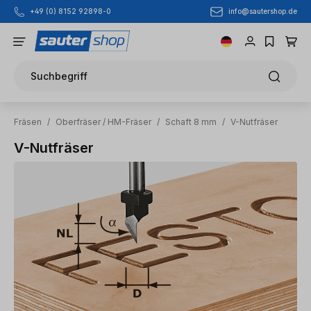
info@sautershop.de
+49 (0) 8152 92898-0
Zum Hauptinhalt springen
Suchbegriff
Fräsen
/
Oberfräser / HM-Fräser
/
Schaft 8 mm
/
V-Nutfräser
V-Nutfräser