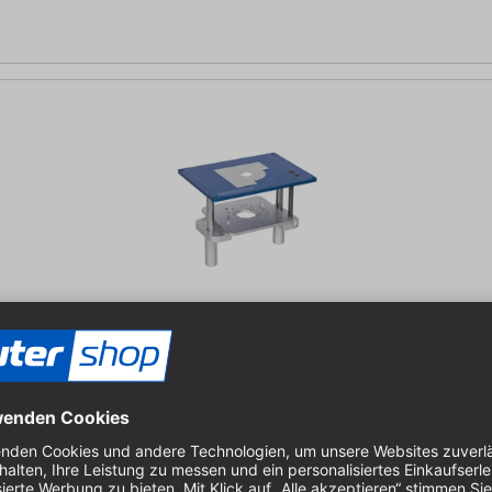
 Festool OF 1010, DeWalt, uvm. und den sauter Fräsmotor | Einbauma