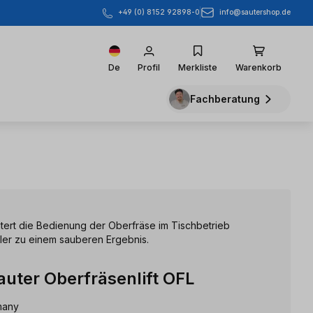
info@sautershop.de
+49 (0) 8152 92898-0
De
Profil
Merkliste
Warenkorb
Fachberatung
chtert die Bedienung der Oberfräse im Tischbetrieb
ller zu einem sauberen Ergebnis.
sauter Oberfräsenlift OFL
many