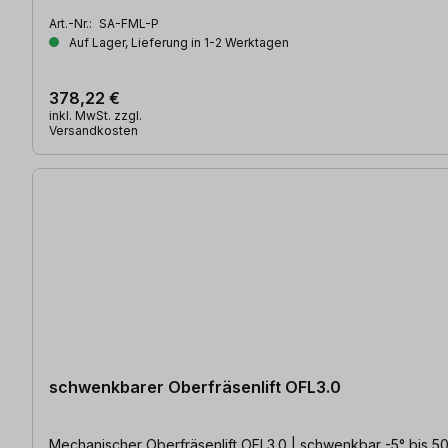
Art.-Nr.:
SA-FML-P
Auf Lager, Lieferung in 1-2 Werktagen
378,22 €
inkl. MwSt. zzgl.
Versandkosten
schwenkbarer Oberfräsenlift OFL3.0
Mechanischer Oberfräsenlift OFL3.0 | schwenkbar -5° bis 5