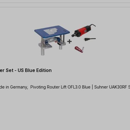
r Set - US Blue Edition
Discover the possibilities with this high quality set | 100% Made in Germany, Pivoting Router Li