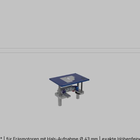
0° | für Fräsmotoren mit Hals-Aufnahme Ø 43 mm | exakte Höhenfein