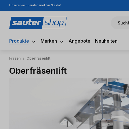
Unsere Fachberater sind für Sie da!
m Hauptinhalt springen
Zur Suche springen
Zur Hauptnavigation springen
Suchb
Produkte
Marken
Angebote
Neuheiten
Fräsen
/
Oberfräsenlift
Oberfräsenlift