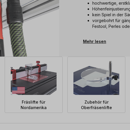
hochwertige, erstk
Höhenfeinjustierun
kein Spiel in der S
vorgebohrt für gän
Festool, Perles od
Mehr lesen
Fräslifte für
Zubehör für
Nordamerika
Oberfräsenlifte