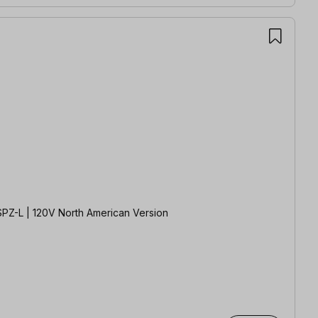
ft OFL3.0 Blue | Suhner UAK30RF SPZ-L | 120V North American Version