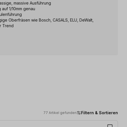
lassige, massive Ausführung
g auf 1/10mm genau
äulenführung
gige Oberfräsen wie Bosch, CASALS, ELU, DeWalt,
er Trend
Filtern & Sortieren
77 Artikel gefunden