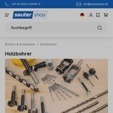
info@sautershop.de
+49 (0) 8152 92898-0
Zum Hauptinhalt springen
Suchbegriff
Bohren & Schrauben
/
Holzbohrer
Holzbohrer