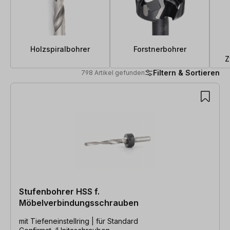
Holzspiralbohrer
Forstnerbohrer
Z
Filtern & Sortieren
798 Artikel gefunden
798 Artikel gefunden
Stufenbohrer HSS f.
Möbelverbindungsschrauben
mit Tiefeneinstellring | für Standard