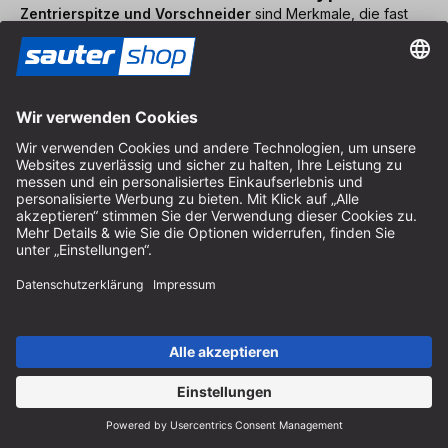
Zentrierspitze und Vorschneider
sind Merkmale, die fast
allen Holzbohrern gemein sind. Darüber hinaus kann man
jedoch noch bestimmte Formen unterscheiden, die zum Teil
für bestimmte Einsatzgebiete optimiert sind.
Der Holzspiralbohrer
Der
Holzspiralbohrer
entspricht der oben gegebenen
Beschreibung. In unserem Programm finden Sie
Holzspiralbohrer führender Hersteller wie
FAMAG und ENT
.
Die meisten Varianten sind mit zylindrischem Schaft
ausgestattet, wir führen jedoch auch Holzspiralbohrer mit Bit-
Schaft. Die Standzeit der Spiralbohrer hängt vor allem vom
verwendeten Werkzeugmaterial ab, hier haben Sie die Wahl
zwischen Chrom-Vanadium-Stahl, Werkzeugstahl,
Schnellarbeitsstahl (HSS und HSS-G) und
hartmetallbestückten Bohrern.
Holzspiralbohrer gibt es zwar in Durchmessern bis zu 16 mm
und in Längen bis zu mehr als 450 mm, aber für Bohrlöcher