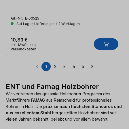
Art.-Nr.:
E-50525
Auf Lager, Lieferung in 1-2 Werktagen
10,83 €
inkl. MwSt. zzgl.
Versandkosten
1
2
3
4
5
Seite
Seite
Seite
Seite
Seite
ENT und Famag Holzbohrer
Wir vertreiben das gesamte Holzbohrer Programm des
Marktführers
FAMAG
aus Remscheid für professionelles
Bohren in Holz. Die
präzise nach höchsten Standards und
aus exzellentem Stahl
hergestellten Holzbohrer sind seit
vielen Jahren bekannt, beliebt und vor allem bewährt.