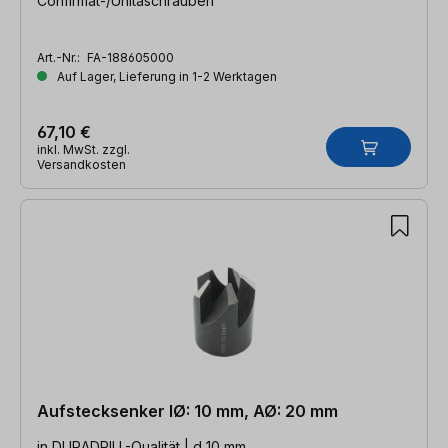
Confirmat-/Unitaschrauben
Art.-Nr.:
FA-188605000
Auf Lager, Lieferung in 1-2 Werktagen
67,10 €
inkl. MwSt. zzgl.
Versandkosten
Aufstecksenker IØ: 10 mm, AØ: 20 mm
in DURADRILL-Qualität | d 10 mm