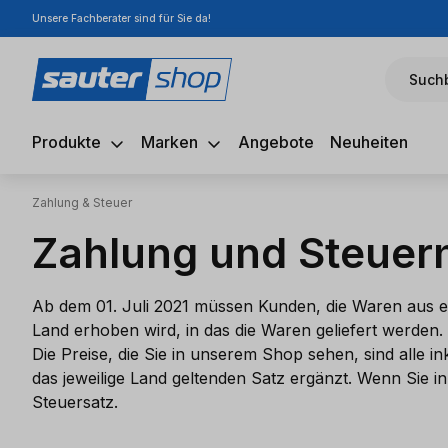
Unsere Fachberater sind für Sie da!
m Hauptinhalt springen
Zur Suche springen
Zur Hauptnavigation springen
Suchb
Produkte
Marken
Angebote
Neuheiten
Zahlung & Steuer
Zahlung und Steuer
Ab dem 01. Juli 2021 müssen Kunden, die Waren aus 
Land erhoben wird, in das die Waren geliefert werden.
Die Preise, die Sie in unserem Shop sehen, sind alle
das jeweilige Land geltenden Satz ergänzt. Wenn Sie in
Steuersatz.