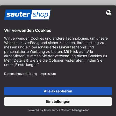
07.10.2025
Läuft wie geschmiert
Ballistol steht seit Jahrzehnten für zuverlässige
Pflege-, Schutz- und Schmiermittel. Besonders
bekannt ist das Ballistol Universalöl, das medizinisch
rein, äußerst vielseitig und materialschonend ist. In
unserem Sortiment finden Sie auch spezialisierte
Lösungen wie Harzlöser oder Trockenschmierstoffe.
Eine durchdachte und handgelesene Auswahl für
den Alltag in jeder Werkstatt.