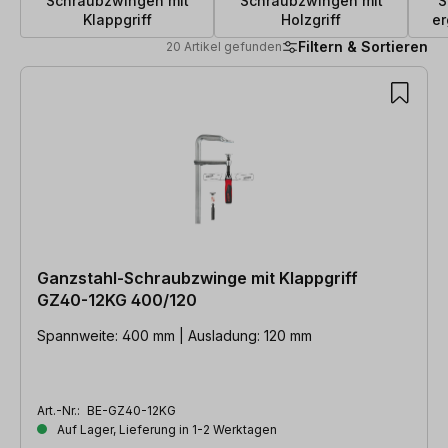
Schraubzwingen mit
Schraubzwingen mit
S
Klappgriff
Holzgriff
er
Filtern & Sortieren
20 Artikel gefunden
20 Artikel gefunden
Ganzstahl-Schraubzwinge mit Klappgriff
GZ40-12KG 400/120
Spannweite: 400 mm | Ausladung: 120 mm
Art.-Nr.:
BE-GZ40-12KG
Auf Lager, Lieferung in 1-2 Werktagen