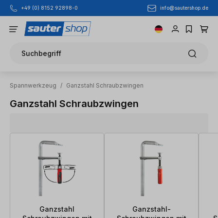
info@sautershop.de
+49 (0) 8152 92898-0
Zum Hauptinhalt springen
Suchbegriff
Spannwerkzeug
/
Ganzstahl Schraubzwingen
Ganzstahl Schraubzwingen
Ganzstahl
Ganzstahl-