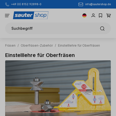
info@sautershop.de
+49 (0) 8152 92898-0
Zum Hauptinhalt springen
Suchbegriff
Fräsen
/
Oberfräsen-Zubehör
/
Einstelllehre für Oberfräsen
Einstelllehre für Oberfräsen