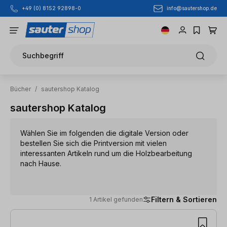
info@sautershop.de
+49 (0) 8152 92898-0
Zum Hauptinhalt springen
Suchbegriff
Bücher
/
sautershop Katalog
sautershop Katalog
Wählen Sie im folgenden die digitale Version oder
bestellen Sie sich die Printversion mit vielen
interessanten Artikeln rund um die Holzbearbeitung
nach Hause.
Filtern & Sortieren
1 Artikel gefunden
1 Artikel gefunden