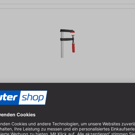
 auf Spannflächen und Vollprofilschiene | Spannweite 120 mm, Aus