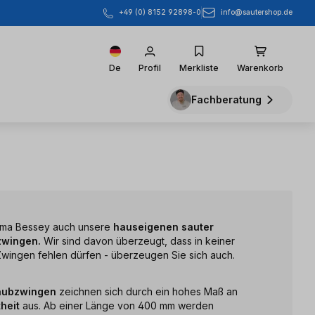
info@sautershop.de
+49 (0) 8152 92898-0
De
Profil
Merkliste
Warenkorb
Fachberatung
irma Bessey auch unsere
hauseigenen sauter
zwingen.
Wir sind davon überzeugt, dass in keiner
wingen fehlen dürfen - überzeugen Sie sich auch.
aubzwingen
zeichnen sich durch ein hohes Maß an
heit
aus. Ab einer Länge von 400 mm werden