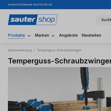
Unsere Fachberater sind für Sie da!
m Hauptinhalt springen
Zur Suche springen
Zur Hauptnavigation springen
Suchb
Produkte
Marken
Angebote
Neuheiten
Spannwerkzeug
/
Temperguss-Schraubzwingen
Temperguss-Schraubzwinge