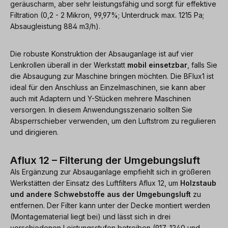
geräuscharm, aber sehr leistungsfähig und sorgt für effektive
Filtration (0,2 - 2 Mikron, 99,97%; Unterdruck max. 1215 Pa;
Absaugleistung 884 m3/h).
Die robuste Konstruktion der Absauganlage ist auf vier
Lenkrollen überall in der Werkstatt
mobil einsetzbar
, falls Sie
die Absaugung zur Maschine bringen möchten. Die BFlux1 ist
ideal für den Anschluss an Einzelmaschinen, sie kann aber
auch mit Adaptern und Y-Stücken mehrere Maschinen
versorgen. In diesem Anwendungsszenario sollten Sie
Absperrschieber verwenden, um den Luftstrom zu regulieren
und dirigieren.
Aflux 12 – Filterung der Umgebungsluft
Als Ergänzung zur Absauganlage empfiehlt sich in größeren
Werkstätten der Einsatz des Luftfilters Aflux 12, um
Holzstaub
und andere Schwebstoffe aus der Umgebungsluft
zu
entfernen. Der Filter kann unter der Decke montiert werden
(Montagematerial liegt bei) und lässt sich in drei
verschiedenen Leistungsstufen betreiben (917, 1240 und