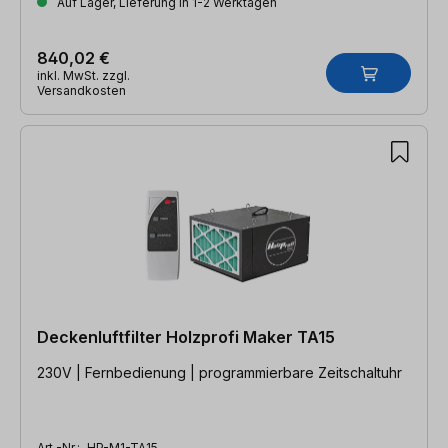
Auf Lager, Lieferung in 1-2 Werktagen
840,02 €
inkl. MwSt. zzgl.
Versandkosten
Deckenluftfilter Holzprofi Maker TA15
230V | Fernbedienung | programmierbare Zeitschaltuhr
Art.-Nr.:
HP-M1-TA15