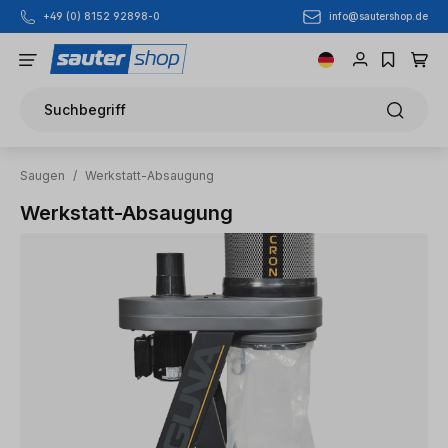
info@sautershop.de
+49 (0) 8152 92898-0
Zum Hauptinhalt springen
Suchbegriff
Saugen
/
Werkstatt-Absaugung
Werkstatt-Absaugung