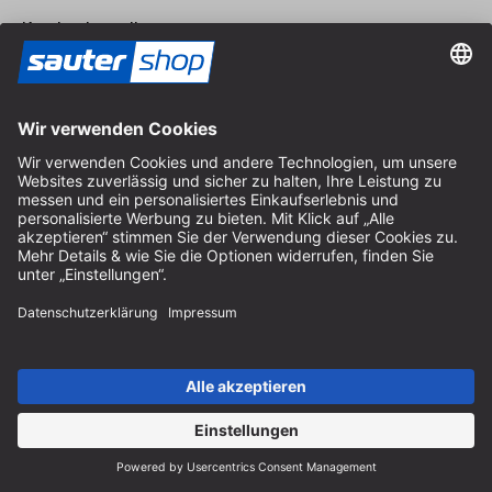
Katalog bestellen
Zahlung
Versand
Kontakt
Fachberatung
+49 (0) 8152 92898-80