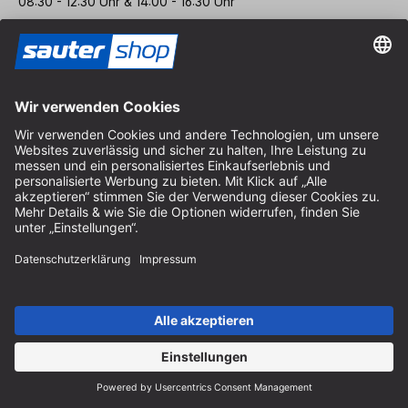
08:30 - 12:30 Uhr & 14:00 - 16:30 Uhr
Anschrift
Store / Ladengeschäft
Arzbergerstraße 4
82211 Herrsching
Deutschland
Anfahrt
Öffnungszeiten vor Ort
Montag bis Freitag
8:30 - 12:30 Uhr & 14:00 - 16:30 Uhr
Hilfe