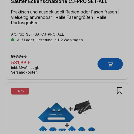
Sauter Eckenschablone CJ-PRO SET-ALL
Praktisch und ausgeklügelt Radien oder Fasen fräsen |
vielseitig anwendbar | +alle Fasengrößen | +alle
Radiusgrößen
Art.-Nr.:
SET-SA-CJ-PRO-ALL
Auf Lager, Lieferung in 1-2 Werktagen
597,74 €
531,99 €
inkl. MwSt. zzgl.
Versandkosten
-8%