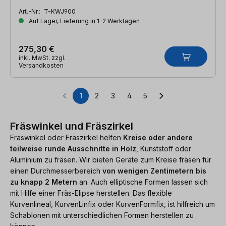
Art.-Nr.:
T-KWJ900
Auf Lager, Lieferung in 1-2 Werktagen
275,30 €
inkl. MwSt. zzgl.
Versandkosten
1
2
3
4
5
Seite
Seite
Seite
Seite
Seite
Fräswinkel und Fräszirkel
Fräswinkel oder Fräszirkel helfen
Kreise oder andere
teilweise runde Ausschnitte in Holz
, Kunststoff oder
Aluminium zu fräsen. Wir bieten Geräte zum Kreise fräsen für
einen Durchmesserbereich
von wenigen Zentimetern bis
zu knapp 2 Metern
an. Auch elliptische Formen lassen sich
mit Hilfe einer Fräs-Elipse herstellen. Das flexible
Kurvenlineal, KurvenLinfix oder KurvenFormfix, ist hilfreich um
Schablonen mit unterschiedlichen Formen herstellen zu