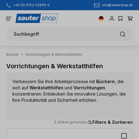
info@sautershop.de
+49 (0) 8152 92898-0
Zum Hauptinhalt springen
Suchbegriff
Bücher
/
Vorrichtungen & Werkstatthilfen
Vorrichtungen & Werkstatthilfen
Verbessern Sie Ihre Arbeitsprozesse mit
Büchern
, die
sich auf
Werkstatthilfen
und
Vorrichtungen
konzentrieren. Entdecken Sie innovative Lösungen, die
Ihre Produktivität und Sicherheit erhöhen.
Filtern & Sortieren
3 Artikel gefunden
3 Artikel gefunden