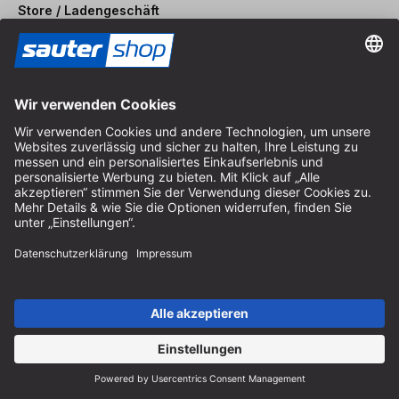
Store / Ladengeschäft
Arzbergerstraße 4
82211 Herrsching
Deutschland
Anfahrt
Öffnungszeiten vor Ort
Montag bis Freitag
8:30 - 12:30 Uhr & 14:00 - 16:30 Uhr
Hilfe
Hinweise zur Batterieentsorgung
Hinweise zur Verpackung
Liefer- & Versandkosten
Zahlung & Steuer
Kontaktformular