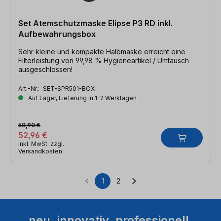
Set Atemschutzmaske Elipse P3 RD inkl.
Aufbewahrungsbox
Sehr kleine und kompakte Halbmaske erreicht eine
Filterleistung von 99,98 % Hygieneartikel / Umtausch
ausgeschlossen!
Art.-Nr.:
SET-SPR501-BOX
Auf Lager, Lieferung in 1-2 Werktagen
58,90 €
52,96 €
inkl. MwSt. zzgl.
Versandkosten
1
2
Seite
Seite
neu. innovativ. professionell.