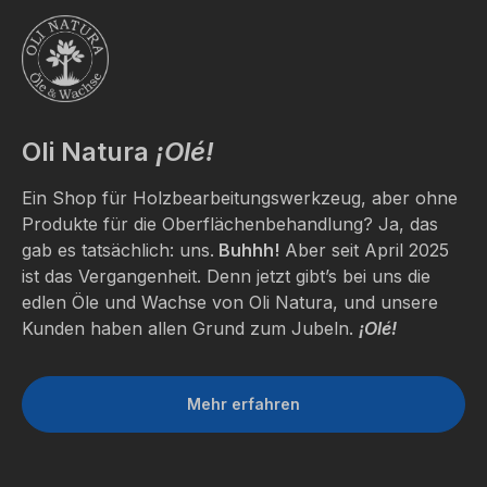
stimmen
Sie
der
Nutzung
des
Service
Oli Natura
¡Olé!
zu,
um
dieses
Ein Shop für Holzbearbeitungswerkzeug, aber ohne
Video
Produkte für die Oberflächenbehandlung? Ja, das
anzusehen.
gab es tatsächlich: uns.
Buhhh!
Aber seit April 2025
ist das Vergangenheit. Denn jetzt gibt’s bei uns die
edlen Öle und Wachse von Oli Natura, und unsere
Mehr
M
Kunden haben allen Grund zum Jubeln.
¡Olé!
Informationen
Infor
Akzeptieren
Akze
Mehr erfahren
powered
by
Usercentrics
Consent