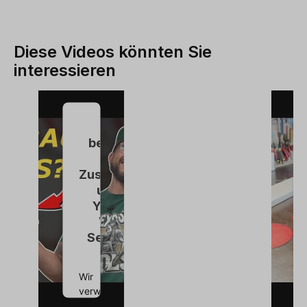
Diese Videos könnten Sie
interessieren
Wir
benötigen
Ihre
Zustimmung,
um den
YouTube
Video-
Service zu
laden!
Wir
verwenden
einen