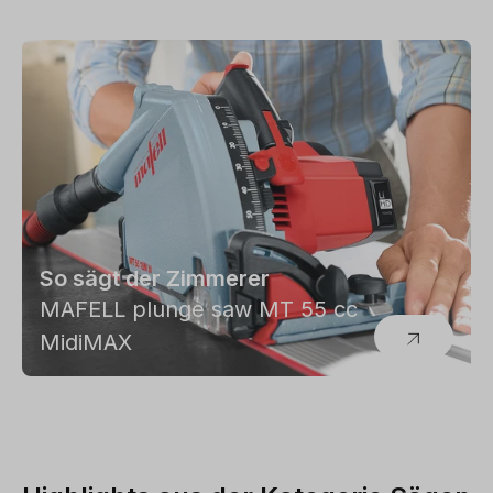
So sägt der Zimmerer
MAFELL plunge saw MT 55 cc
Viel Sägeblatt für wenig Geld
MidiMAX
"Die Roten" von Freud