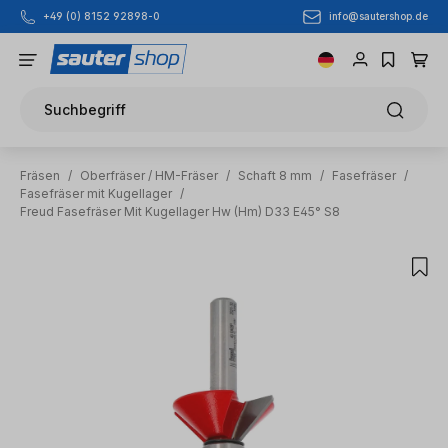
info@sautershop.de
+49 (0) 8152 92898-0
Zum Hauptinhalt springen
Suchbegriff
Fräsen
/
Oberfräser / HM-Fräser
/
Schaft 8 mm
/
Fasefräser
/
Fasefräser mit Kugellager
/
Freud Fasefräser Mit Kugellager Hw (Hm) D33 E45° S8
Bildergalerie überspringen