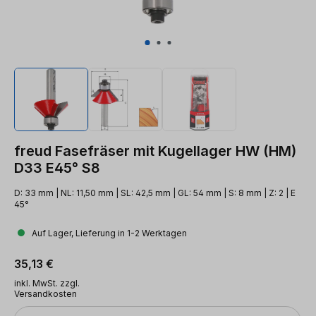
freud Fasefräser mit Kugellager HW (HM)
D33 E45° S8
D: 33 mm | NL: 11,50 mm | SL: 42,5 mm | GL: 54 mm | S: 8 mm | Z: 2 | E
45°
Auf Lager, Lieferung in 1-2 Werktagen
Regulärer Preis:
35,13 €
inkl. MwSt. zzgl.
Versandkosten
Anzahl