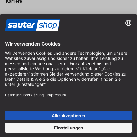
Karriere
Vertrag widerrufen
Impressum
AGB
Datenschutz
Cookie-Einstellungen
© 2026 sauter GmbH
inkl. MwSt. / exkl. Versandkosten
* kostenloser Versand ab 150 Euro Bestellwert innerhalb
Deutschlands für die Standard-Paketgrößen - ausgenommen
Sperrgut und Fracht
In Abh. des Lieferlandes kann die MwSt. an der Kasse variieren.