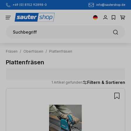
info@sautershop.de
+49 (0) 8152 92898-0
Zum Hauptinhalt springen
Suchbegriff
Fräsen
/
Oberfräsen
/
Plattenfräsen
Plattenfräsen
Filtern & Sortieren
1 Artikel gefunden
1 Artikel gefunden