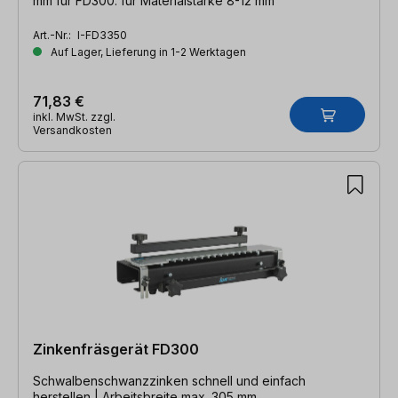
mm für FD300. für Materialstärke 8-12 mm
Art.-Nr.:
I-FD3350
Auf Lager, Lieferung in 1-2 Werktagen
71,83 €
inkl. MwSt. zzgl.
Versandkosten
Zinkenfräsgerät FD300
Schwalbenschwanzzinken schnell und einfach
herstellen | Arbeitsbreite max. 305 mm