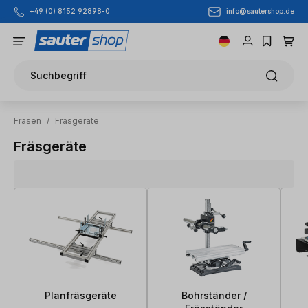
info@sautershop.de
+49 (0) 8152 92898-0
Zum Hauptinhalt springen
Suchbegriff
Fräsen
/
Fräsgeräte
Fräsgeräte
Planfräsgeräte
Bohrständer /