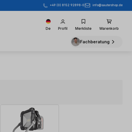
info@sautershop.de
+49 (0) 8152 92898-0
De
Profil
Merkliste
Warenkorb
Fachberatung