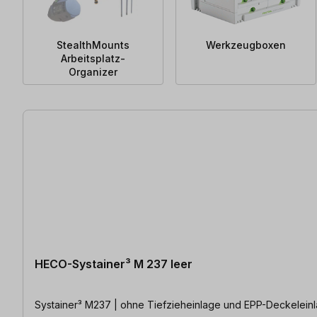
StealthMounts
Werkzeugboxen
Arbeitsplatz-
Organizer
85 Artikel gefunden
HECO-Systainer³ M 237 leer
Systainer³ M237 | ohne Tiefzieheinlage und EPP-Deckelein