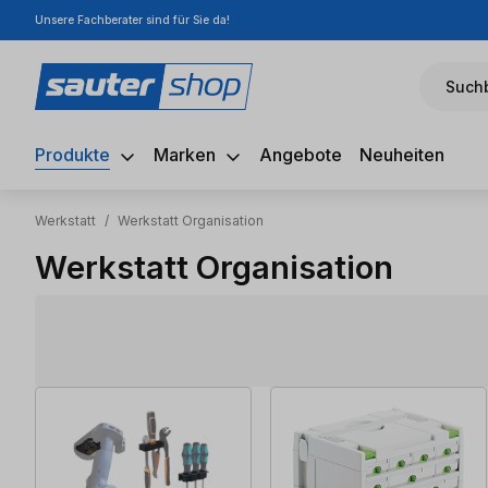
Unsere Fachberater sind für Sie da!
m Hauptinhalt springen
Zur Suche springen
Zur Hauptnavigation springen
Suchb
Produkte
Marken
Angebote
Neuheiten
Werkstatt
/
Werkstatt Organisation
Werkstatt Organisation