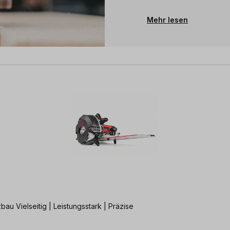
Mehr lesen
Flexibler Allrounder für unterschiedlichste Fräsungen im Holzbau Vielseitig | Leistungsstark | Präzise