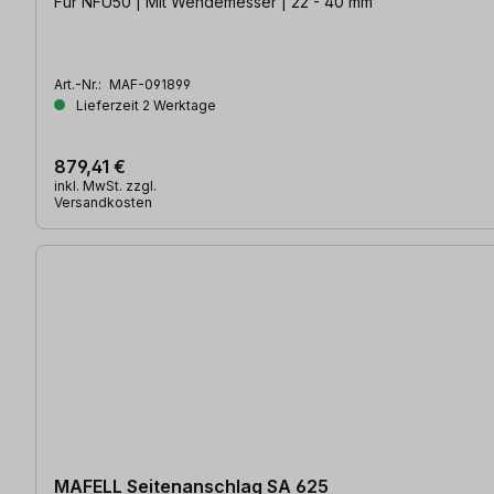
Für NFU50 | Mit Wendemesser | 22 - 40 mm
Art.-Nr.:
MAF-091899
Lieferzeit 2 Werktage
879,41 €
inkl. MwSt. zzgl.
Versandkosten
MAFELL Seitenanschlag SA 625