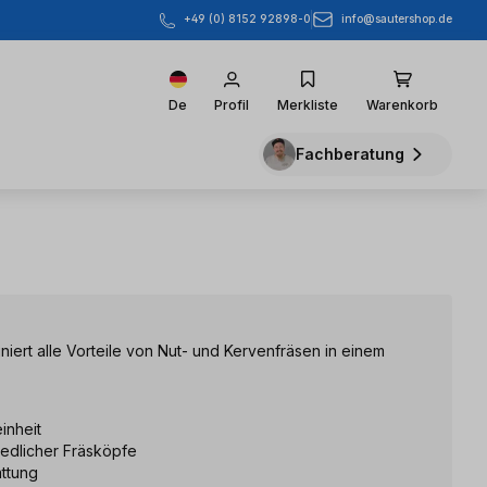
info@sautershop.de
+49 (0) 8152 92898-0
De
Profil
Merkliste
Warenkorb
Fachberatung
iert alle Vorteile von Nut- und Kervenfräsen in einem
inheit
edlicher Fräsköpfe
ttung