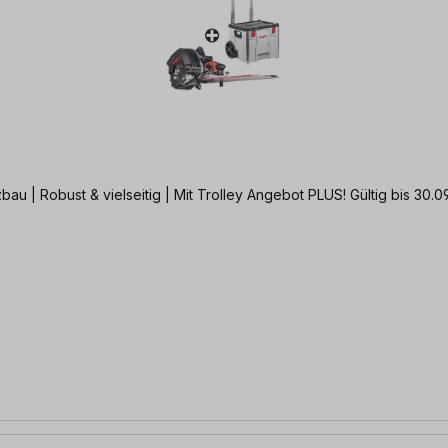
Flexibler Allrounder für unterschiedlichste Fräsungen im Holzbau | Robust & vielseitig | Mit Trolley Angebot PLUS!