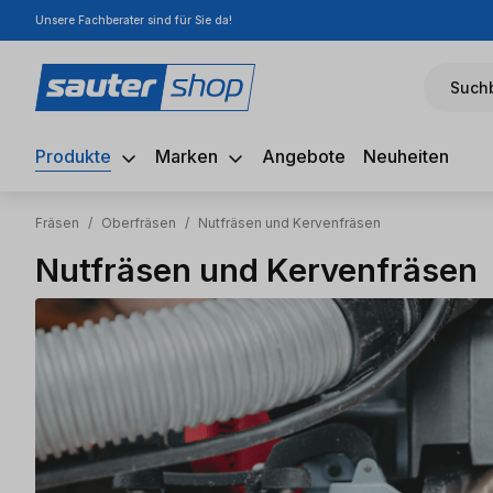
Unsere Fachberater sind für Sie da!
m Hauptinhalt springen
Zur Suche springen
Zur Hauptnavigation springen
Suchb
Produkte
Marken
Angebote
Neuheiten
Fräsen
/
Oberfräsen
/
Nutfräsen und Kervenfräsen
Nutfräsen und Kervenfräsen