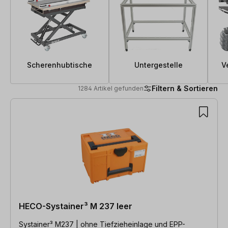
Scherenhubtische
Untergestelle
V
Filtern & Sortieren
1284 Artikel gefunden
1284 Artikel gefunden
HECO-Systainer³ M 237 leer
Systainer³ M237 | ohne Tiefzieheinlage und EPP-