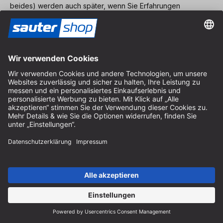
beides) werden auch später, wenn Sie Erfahrungen
gesammelt haben, eine überaus wichtige Rolle bei der Arbeit
in der Werkstatt spielen. Es lohnt sich deshalb, sich vor der
Anschaffung möglichst genau und umfassend zu informieren.
Man sollte nicht aus Kostengründen Abstriche bei der Qualität
machen, sondern lieber eine Nummer kleiner kaufen.
Wichtige Elektrowerkzeuge
Zu den wichtigsten Elektrowerkzeugen, die man oft auch in
Werkstätten findet, in denen vor allem mit Handwerkzeugen
gearbeitet wird, zählen die
elektrische
Handbohrmaschine
und die Handkreissäge. Meist bilden sie auch den
Grundstock, auf dem eine maschinell arbeitende Werkstatt
aufbaut.
Die Handbohrmaschine findet man heute meist als
Akkubohrer und -schrauber
. Die in der Regel etwas
geringere Leistung als bei der schnurgebundenen
Variante wird durch die Mobilität und Flexibilität mehr als