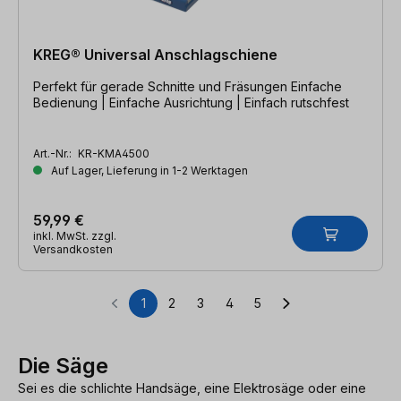
KREG® Universal Anschlagschiene
Perfekt für gerade Schnitte und Fräsungen Einfache
Bedienung | Einfache Ausrichtung | Einfach rutschfest
Art.-Nr.:
KR-KMA4500
Auf Lager, Lieferung in 1-2 Werktagen
59,99 €
inkl. MwSt. zzgl.
Versandkosten
1
2
3
4
5
Seite
Seite
Seite
Seite
Seite
Die Säge
Sei es die schlichte Handsäge, eine Elektrosäge oder eine