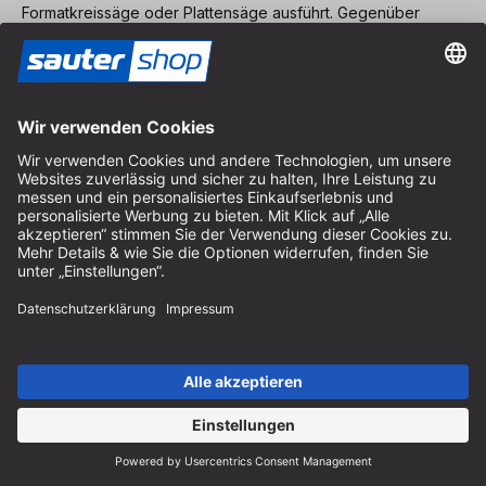
Formatkreissäge oder Plattensäge ausführt. Gegenüber
diesen hat sie jedoch den
Vorteil der größeren Mobilität
,
sodass sie auch immer dann zum Einsatz kommt, wenn es in
der Werkstatt oder andernorts um
schnellen oder groben
Zuschnitt
von verschiedenen Materialien geht. Wir bieten
Ihnen
kabelgebundene und akkubetriebene
Handkreissägen
der Hersteller Festool, Mafell und Trend mit
dem jeweiligen Zubehör.
Tauchsäge
Die Tauchkreissäge ähnelt in vielen Hinsichten der
Handkreissäge. Der wesentliche Unterschied besteht darin,
dass sie nicht von einer Kante des Werkstücks her in das
Material einschneiden muss, sondern
an jeder beliebigen
Stelle angesetzt
werden kann. So lassen sich z.B. einfach
Aussparungen
in die Mitte von Platten sägen – man denke
etwa an die Aussparungen für Kochfelder und ähnliches in
Küchenarbeitsplatten
. Die andersartige Konstruktion der
Tauchsäge bietet jedoch auch weitere Vorteile. So ist die
Absaugung der Sägespäne effizienter, die Verwendung mit