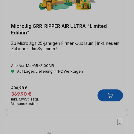
MicroJig GRR-RIPPER AIR ULTRA "Limited
Edition"
Zu MicroJigs 25-jährigen Firmen-Jubiläum | Inkl. neuem
Zubehör | Im Systainer³
Art.-Nr.:
MJ-GR-2100AIR
Auf Lager, Lieferung in 1-2 Werktagen
406,98 €
369,90 €
inkl. MwSt. zzgl.
Versandkosten