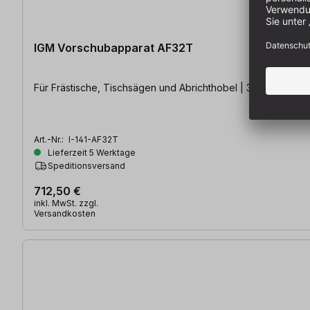
IGM Vorschubapparat AF32T
Für Frästische, Tischsägen und Abrichthobel | 3 Rollen | S
Art.-Nr.:
I-141-AF32T
Lieferzeit 5 Werktage
Speditionsversand
712,50 €
inkl. MwSt. zzgl.
Versandkosten