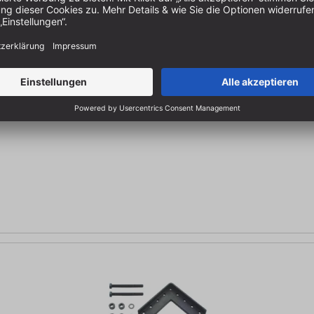
chubumkehrschalter | 400 V