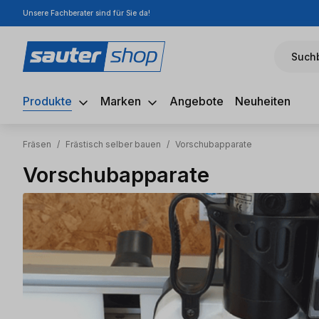
Unsere Fachberater sind für Sie da!
m Hauptinhalt springen
Zur Suche springen
Zur Hauptnavigation springen
Suchb
Produkte
Marken
Angebote
Neuheiten
Fräsen
/
Frästisch selber bauen
/
Vorschubapparate
Vorschubapparate