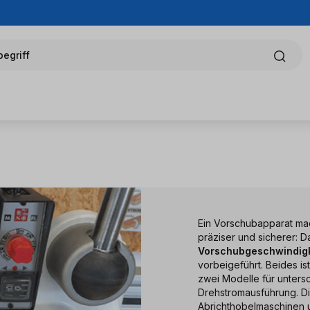
egriff
Ein Vorschubapparat mac
präziser und sicherer: 
Vorschubgeschwindigk
vorbeigeführt. Beides is
zwei Modelle für unters
Drehstromausführung. Di
Abrichthobelmaschinen 