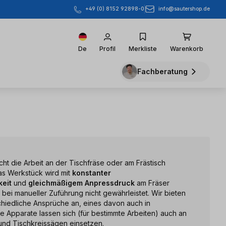
info@sautershop.de
+49 (0) 8152 92898-0
De
Profil
Merkliste
Warenkorb
Fachberatung
ht die Arbeit an der Tischfräse oder am Frästisch
Das Werkstück wird mit
konstanter
eit
und
gleichmäßigem Anpressdruck
am Fräser
t bei manueller Zuführung nicht gewährleistet. Wir bieten
chiedliche Ansprüche an, eines davon auch in
e Apparate lassen sich (für bestimmte Arbeiten) auch an
und Tischkreissägen einsetzen.