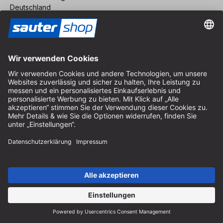
Deutschland
Anfahrt
Öffnungszeiten vor Ort
Montag bis Freitag
8:30 - 12:30 Uhr & 14:00 - 16:30 Uhr
Hilfe
Hinweise zur Batterieentsorgung
Hinweise zur Verpackung
Liefer- & Versandkosten
Zahlung & Steuer
Kontaktformular
Widerrufsrecht
FAQ-Service
Über uns