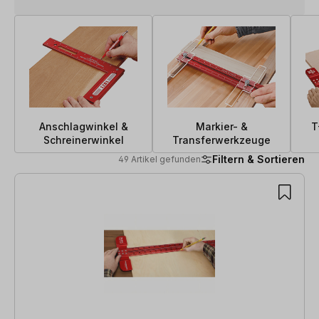
Anschlagwinkel &
Markier- &
T
Schreinerwinkel
Transferwerkzeuge
Filtern & Sortieren
49 Artikel gefunden
49 Artikel gefunden