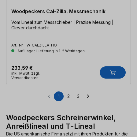
Woodpeckers Cal-Zilla, Messmechanik
Vom Lineal zum Messschieber | Präzise Messung |
Clever durchdacht
Art.-Nr.:
W-CALZILLA-HO
Auf Lager, Lieferung in 1-2 Werktagen
233,59 €
inkl. MwSt. zzgl.
Versandkosten
1
2
3
Seite
Seite
Seite
Woodpeckers Schreinerwinkel,
Anreißlineal und T-Lineal
Die US amerikanische Firma setzt mit ihren Produkten für die