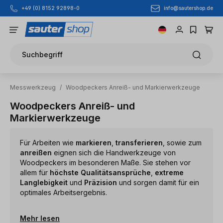
info@sautershop.de
+49 (0) 8152 92898-0
Zum Hauptinhalt springen
Suchbegriff
Messwerkzeug
/
Woodpeckers Anreiß- und Markierwerkzeuge
Woodpeckers Anreiß- und
Markierwerkzeuge
Für Arbeiten wie
markieren
,
transferieren
, sowie zum
anreißen
eignen sich die Handwerkzeuge von
Woodpeckers im besonderen Maße. Sie stehen vor
allem für
höchste Qualitätsansprüche
,
extreme
Langlebigkeit
und
Präzision
und sorgen damit für ein
optimales Arbeitsergebnis.
Mehr lesen