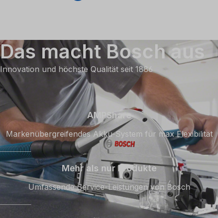
Das macht Bosch aus
Innovation und höchste Qualität seit 1886
AMPShare
Markenübergreifendes Akku-System für max Flexibilität
Mehr als nur Produkte
Umfassende Service-Leistungen von Bosch