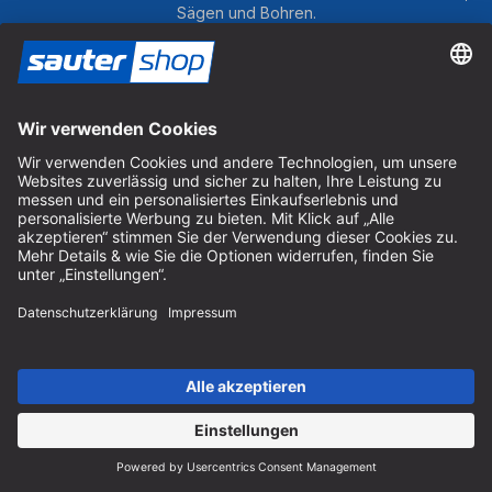
Video
Sägen und Bohren.
anzusehen.
Mehr
M
Um unseren Newsletter zu abonnieren und die
Informationen
Infor
neuesten Neuigkeiten zu unseren Produkten zu
erhalten, müssen Sie Marketing-Cookies akzeptieren.
Akzeptieren
Akze
Cookie-Einstellungen verwalten
powered
by
Usercentrics
Consent
Management
Platform
Gutscheine
Bereiten Sie Ihren Liebsten eine Freude mit dem sautershop
Gutschein.
Gutschein bestellen