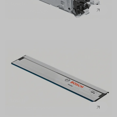
Bosch
Tauchkreissägen
Bosch
Führungsschienen