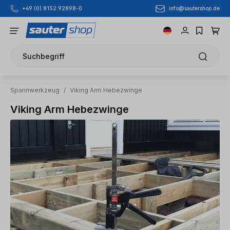
info@sautershop.de
+49 (0) 8152 92898-0
Zum Hauptinhalt springen
Suchbegriff
Spannwerkzeug
/
Viking Arm Hebezwinge
Viking Arm Hebezwinge