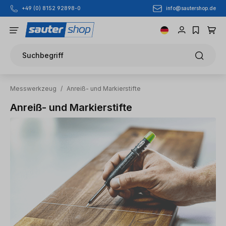
info@sautershop.de
+49 (0) 8152 92898-0
Zum Hauptinhalt springen
Suchbegriff
Messwerkzeug
/
Anreiß- und Markierstifte
Anreiß- und Markierstifte