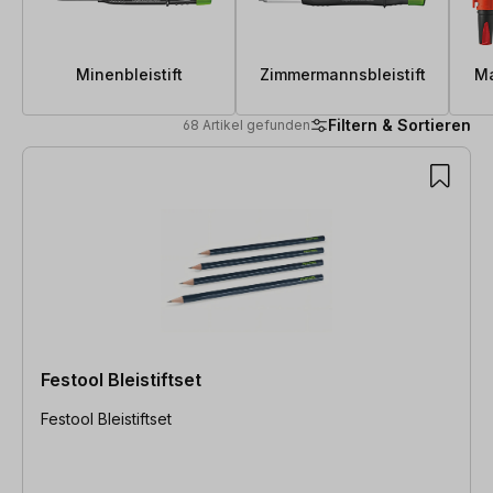
Minenbleistift
Zimmermannsbleistift
Ma
Filtern & Sortieren
68 Artikel gefunden
68 Artikel gefunden
Festool Bleistiftset
Festool Bleistiftset