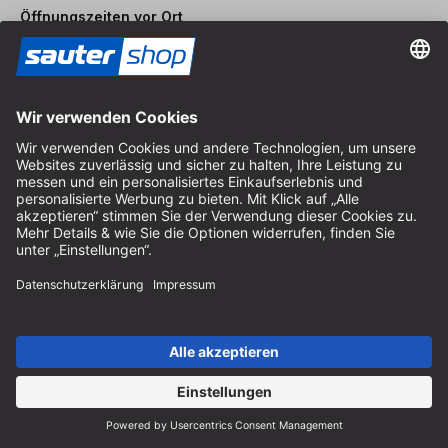
Öffnungszeiten vor Ort
Montag bis Freitag
8:30 - 12:30 Uhr & 14:00 - 16:30 Uhr
Hilfe
Hinweise zur Batterieentsorgung
Hinweise zur Verpackung
Liefer- & Versandkosten
Zahlung & Steuer
Kontaktformular
Widerrufsrecht
FAQ-Service
Über uns
Karriere
Vertrag widerrufen