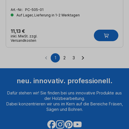
Art.-Nr.:
PC-505-01
Auf Lager, Lieferung in 1-2 Werktagen
11,13 €
inkl. MwSt. zzgl.
Versandkosten
1
2
3
Seite
Seite
Seite
neu. innovativ. professionell.
Dafür stehen wir! Sie finden bei uns innovative Produkte aus
der Holzbearbeitung.
Dabei konzentrieren wir uns im Kern auf die Bereiche Fräsen,
Sägen und Bohren.