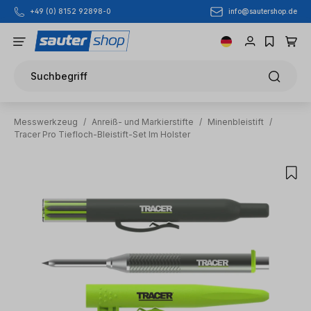
info@sautershop.de
+49 (0) 8152 92898-0
Zum Hauptinhalt springen
Suchbegriff
Messwerkzeug
/
Anreiß- und Markierstifte
/
Minenbleistift
/
Tracer Pro Tiefloch-Bleistift-Set Im Holster
Bildergalerie überspringen