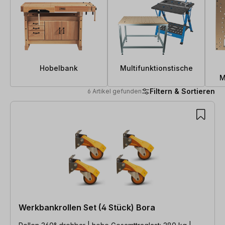
Hobelbank
Multifunktionstische
M
Filtern & Sortieren
6 Artikel gefunden
6 Artikel gefunden
Werkbankrollen Set (4 Stück) Bora