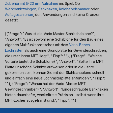
Zubehör mit Ø 20 mm Aufnahme
ins Spiel. Ob
Werkbankzwingen
,
Bankhaken
,
Kniehebelspanner
oder
Auflageschienen
, den Anwendungen sind keine Grenzen
gesetzt.
[{"Frage": "Was ist die Vario Master Stahlschablone?",
"Antwort": "Es ist sowohl eine Schablone für den Bau eines
eigenen Multifunktionstisches mit dem
Vario-Bench-
Lochraster
, als auch eine Grundplatte für Gewindeschrauben,
die unter ihrem MFT liegt.", "Tipp": ""}, {"Frage": "Welche
Vorteile bietet die Schablone?", "Antwort": "Sollte ihre MFT
Platte unschöne Schnitte aufweisen oder in die Jahre
gekommen sein, können Sie mit der Stahlschablone schnell
und einfach eine neue Lochrasterplatte anfertigen.", "Tipp":
""}, {"Frage": "Warum hat der Vario-Master MFT
Gewindeschrauben?", "Antwort": "Eingeschraubte Bankhaken
bieten dauerhafte, wackelfreie Präzision - selbst wenn ihre
MFT-Löcher ausgefranst sind.", "Tipp": ""}]