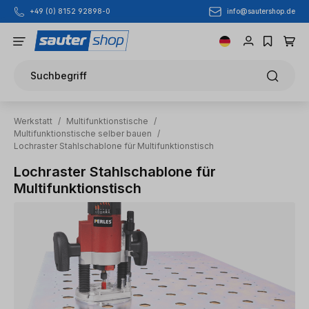
info@sautershop.de
+49 (0) 8152 92898-0
Zum Hauptinhalt springen
Suchbegriff
Werkstatt
/
Multifunktionstische
/
Multifunktionstische selber bauen
/
Lochraster Stahlschablone für Multifunktionstisch
Lochraster Stahlschablone für
Multifunktionstisch