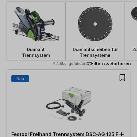
Diamant
Diamantscheiben für
Zu
Trennsystem
Trennsysteme
Filtern & Sortieren
9 Artikel gefunden
9 Artikel gefunden
Neu
Festool Freihand Trennsystem DSC-AG 125 FH-