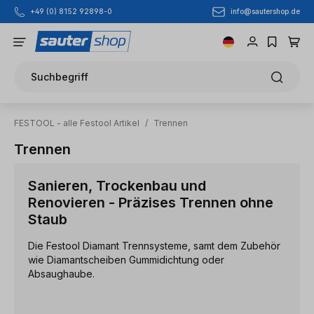
info@sautershop.de
+49 (0) 8152 92898-0
Zum Hauptinhalt springen
Suchbegriff
FESTOOL - alle Festool Artikel
/
Trennen
Trennen
Sanieren, Trockenbau und
Renovieren - Präzises Trennen ohne
Staub
Die Festool Diamant Trennsysteme, samt dem Zubehör
wie Diamantscheiben Gummidichtung oder
Absaughaube.