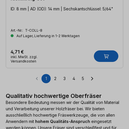
ID: 8 mm | AD (OD): 14 mm | Sechskantschlüssel: 5/64"
Art.-Nr.:
T-COLL-8
Auf Lager, Lieferung in 1-2 Werktagen
4,71 €
inkl. MwSt. zzgl.
Versandkosten
1
2
3
4
5
Seite
Seite
Seite
Seite
Seite
Qualitativ hochwertige Oberfräser
Besondere Bedeutung messen wir der Qualität von Material
und Verarbeitung unserer Holzfräser bei. Wir bieten
ausschließlich hochwertige Fräswerkzeuge, die von allen
Anwendern mit
hohem Qualitäts-Anspruch
eingesetzt
werden können. Unsere Fräser sind verschleißfest und für