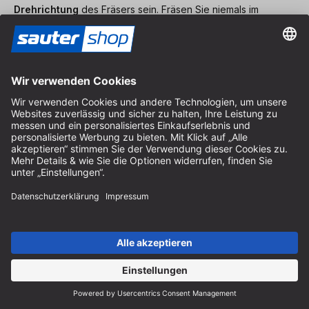
Drehrichtung
des Fräsers sein. Fräsen Sie niemals im
Gleichlauf, ausgenommen beim Einsatzfräsen mit geeignetem
Rückschlagstopp.
Frästiefen:
Fräsen Sie
größere Tiefen in mehreren Schritten
. Das
verlängert die Lebensdauer der Werkzeuge, sorgt für ein
besseres Fräsergebnis und minimiert das Risiko.
Geschwindigkeit/ Drehzahl:
Überschreiten Sie niemals empfohlene maximale
Drehgeschwindigkeiten, wie sie auf dem Fräserschaft,
Verpackung oder Anleitung benannt ist.
Nachschärfen:
Verwenden Sie ausschließlich scharfe, intakte und
hochwertige Fräswerkzeuge. Suchen Sie bei Bedarf einen
entsprechenden Schärfdienst auf, um Nachbesserungen
durchführen zu lassen. Ungeeignete, mangelhafte und