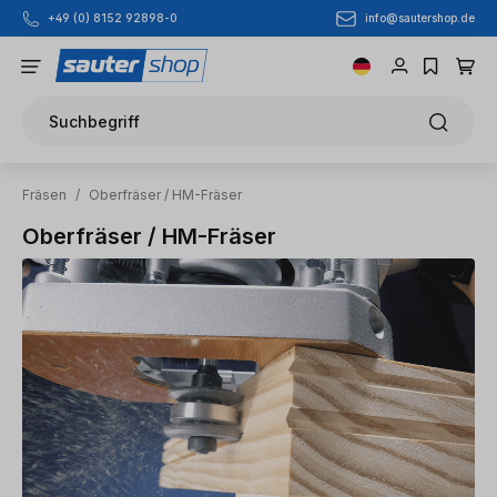
info@sautershop.de
+49 (0) 8152 92898-0
Zum Hauptinhalt springen
Suchbegriff
Fräsen
/
Oberfräser / HM-Fräser
Oberfräser / HM-Fräser