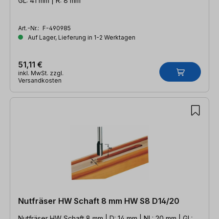
GL: 41 mm | R: 8 mm
Art.-Nr.:
F-490985
Auf Lager, Lieferung in 1-2 Werktagen
51,11 €
inkl. MwSt. zzgl.
Versandkosten
Nutfräser HW Schaft 8 mm HW S8 D14/20
Nutfräser HW Schaft 8 mm | D: 14 mm | NL: 20 mm | GL: