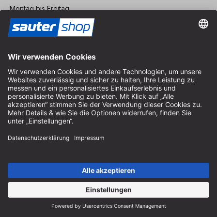
Montag bis Freitag
8:30 - 12:30 Uhr & 14:00 - 16:30 Uhr
Hilfe
Hinweise zur Batterieentsorgung
Hinweise zur Verpackung
Liefer- & Versandkosten
Zahlung & Steuer
Kontaktformular
Widerrufsrecht
FAQ-Service
Über uns
Karriere
Vertrag widerrufen