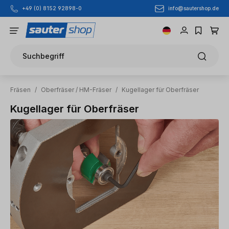
info@sautershop.de
+49 (0) 8152 92898-0
Zum Hauptinhalt springen
Suchbegriff
Fräsen
/
Oberfräser / HM-Fräser
/
Kugellager für Oberfräser
Kugellager für Oberfräser