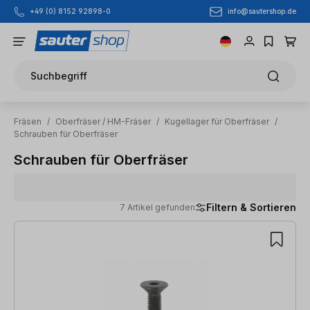
info@sautershop.de
+49 (0) 8152 92898-0
Zum Hauptinhalt springen
Suchbegriff
Fräsen
/
Oberfräser / HM-Fräser
/
Kugellager für Oberfräser
/
Schrauben für Oberfräser
Schrauben für Oberfräser
Filtern & Sortieren
7 Artikel gefunden
7 Artikel gefunden