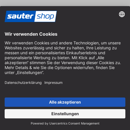
Hilfe
Hinweise zur Batterieentsorgung
Hinweise zur Verpackung
Liefer- & Versandkosten
Zahlung & Steuer
Kontaktformular
Widerrufsrecht
FAQ-Service
Über uns
Karriere
Vertrag widerrufen
Impressum
AGB