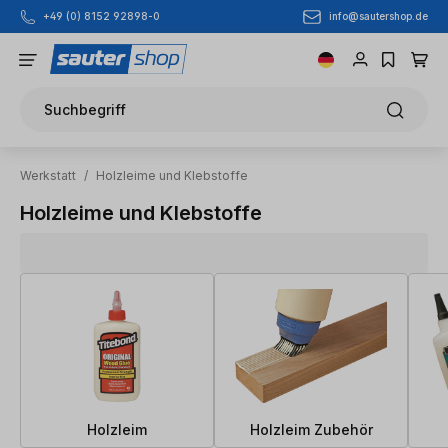
info@sautershop.de
+49 (0) 8152 92898-0
Zum Hauptinhalt springen
Suchbegriff
Werkstatt
/
Holzleime und Klebstoffe
Holzleime und Klebstoffe
Holzleim
Holzleim Zubehör