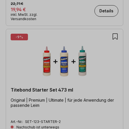
22,71 €
19,94 €
Details
inkl. MwSt. zzgl.
Versandkosten
-9%
Titebond Starter Set 473 ml
Original | Premium | Ultimate | für jede Anwendung der
passende Leim
Art.-Nr.:
SET-123-STARTER-2
Nachschub ist unterwegs