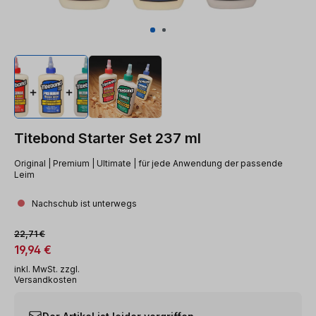
Titebond Starter Set 237 ml
Original | Premium | Ultimate | für jede Anwendung der passende
Leim
Nachschub ist unterwegs
Verkaufspreis:
Regulärer Preis:
22,71 €
19,94 €
inkl. MwSt. zzgl.
Versandkosten