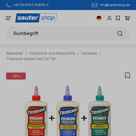
info@sautershop.de
+49 (0) 8152 92898-0
Zum Hauptinhalt springen
Suchbegriff
Werkstatt
/
Holzleime und Klebstoffe
/
Holzleim
/
Titebond Starter Set 237 Ml
Bildergalerie überspringen
-12%