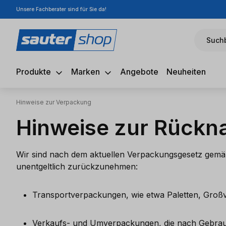
Unsere Fachberater sind für Sie da!
m Hauptinhalt springen
Zur Suche springen
Zur Hauptnavigation springen
Suchb
Produkte
Marken
Angebote
Neuheiten
Hinweise zur Verpackung
Hinweise zur Rückn
Wir sind nach dem aktuellen Verpackungsgesetz gemäß
unentgeltlich zurückzunehmen:
Transportverpackungen, wie etwa Paletten, Großv
Verkaufs- und Umverpackungen, die nach Gebrauch