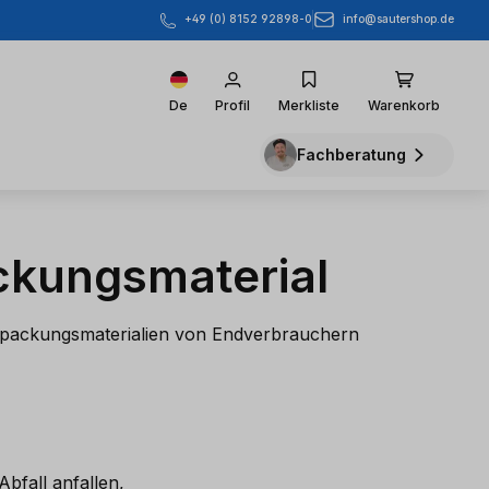
info@sautershop.de
+49 (0) 8152 92898-0
De
Profil
Merkliste
Warenkorb
Fachberatung
ckungsmaterial
erpackungsmaterialien von Endverbrauchern
bfall anfallen,