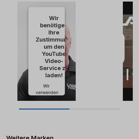
Wir
benötigen
Ihre
Zustimmung,
um den
YouTube
Video-
Service zu
laden!
Wir
verwenden
einen
Service
eines
Drittanbieters,
um
Videoinhalte
Weitere Marken
einzubetten.