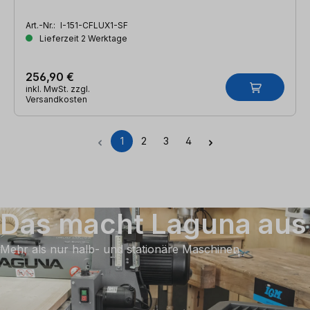
Art.-Nr.:
I-151-CFLUX1-SF
Lieferzeit 2 Werktage
256,90 €
inkl. MwSt. zzgl.
Versandkosten
1
2
3
4
Seite
Seite
Seite
Seite
Das macht Laguna aus
Mehr als nur halb- und stationäre Maschinen