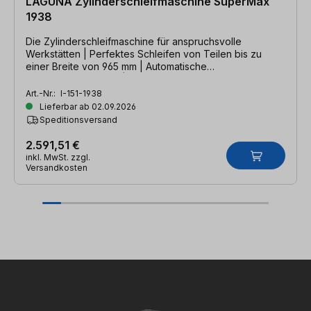
LAGUNA Zylinderschleifmaschine SuperMax
1938
Die Zylinderschleifmaschine für anspruchsvolle
Werkstätten | Perfektes Schleifen von Teilen bis zu
einer Breite von 965 mm | Automatische
Vorschubanpassung | 1350 W
Art.-Nr.:
I-151-1938
Lieferbar ab 02.09.2026
Speditionsversand
2.591,51 €
inkl. MwSt. zzgl.
Versandkosten