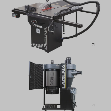
Laguna
Tischkreissägen
Laguna
Absauganlagen