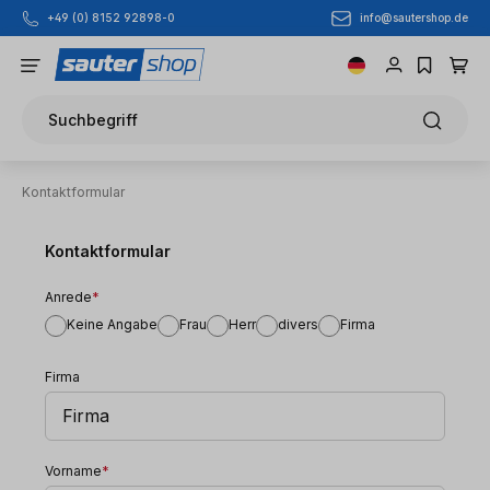
info@sautershop.de
+49 (0) 8152 92898-0
Zum Hauptinhalt springen
Suchbegriff
Kontaktformular
Kontaktformular
Anrede
*
Keine Angabe
Frau
Herr
divers
Firma
Firma
Vorname
*