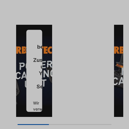
Wir
benötigen
Ihre
Zustimmung,
um den
YouTube
Video-
Service zu
laden!
Wir
verwenden
einen
Service
eines