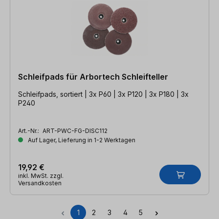
Schleifpads für Arbortech Schleifteller
Schleifpads, sortiert | 3x P60 | 3x P120 | 3x P180 | 3x
P240
Art.-Nr.:
ART-PWC-FG-DISC112
Auf Lager, Lieferung in 1-2 Werktagen
19,92 €
inkl. MwSt. zzgl.
Versandkosten
1
2
3
4
5
Seite
Seite
Seite
Seite
Seite