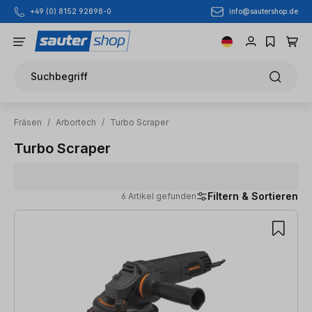
info@sautershop.de
+49 (0) 8152 92898-0
Zum Hauptinhalt springen
Suchbegriff
Fräsen
/
Arbortech
/
Turbo Scraper
Turbo Scraper
Filtern & Sortieren
6 Artikel gefunden
6 Artikel gefunden