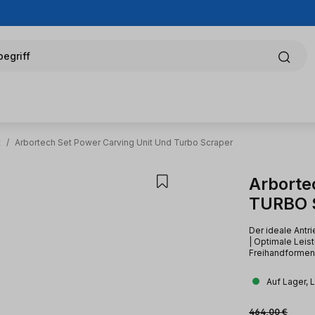
egriff
t
/
Arbortech Set Power Carving Unit Und Turbo Scraper
Arborte
TURBO 
Der ideale Antr
| Optimale Leis
Freihandformen
Auf Lager, 
Verkaufsprei
Regulärer Preis:
464,00 €