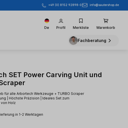
info@sautershop.de
+49 (0) 8152 92898-0
De
Profil
Merkliste
Warenkorb
Fachberatung
ch SET Power Carving Unit und
Scraper
ieb für alle Arbortech Werkzeuge + TURBO Scraper
tung | Höchste Präzision | Ideales Set zum
 von Holz
Lieferung in 1-2 Werktagen
s: