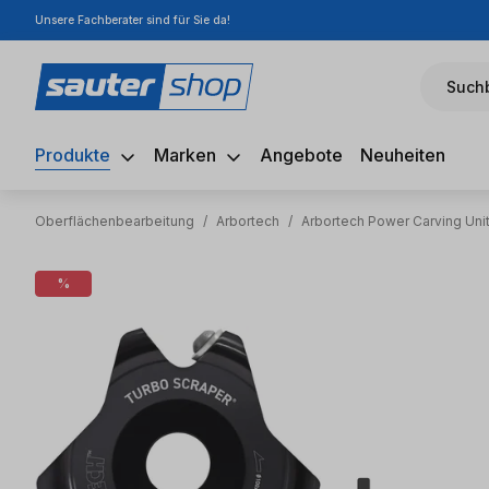
Unsere Fachberater sind für Sie da!
m Hauptinhalt springen
Zur Suche springen
Zur Hauptnavigation springen
Suchb
Produkte
Marken
Angebote
Neuheiten
Oberflächenbearbeitung
/
Arbortech
/
Arbortech Power Carving Uni
Bildergalerie überspringen
%