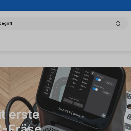
egriff
t erste
C-Fräse