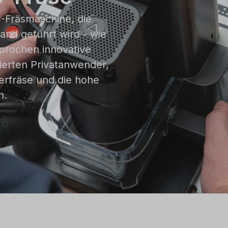
C-Fräsmaschine, die
and geführt wird - wie
sprochen innovative
ierten Privatanwender,
erfräse und die hohe
n.