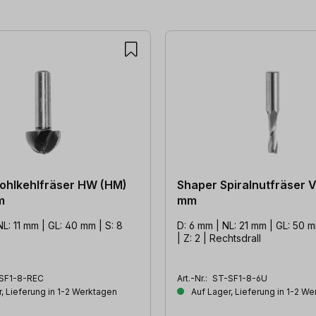
ohlkehlfräser HW (HM)
Shaper Spiralnutfräser
m
mm
NL: 11 mm | GL: 40 mm | S: 8
D: 6 mm | NL: 21 mm | GL: 50 mm | 
| Z: 2 | Rechtsdrall
SF1-8-REC
Art.-Nr.:
ST-SF1-8-6U
, Lieferung in 1-2 Werktagen
Auf Lager, Lieferung in 1-2 W