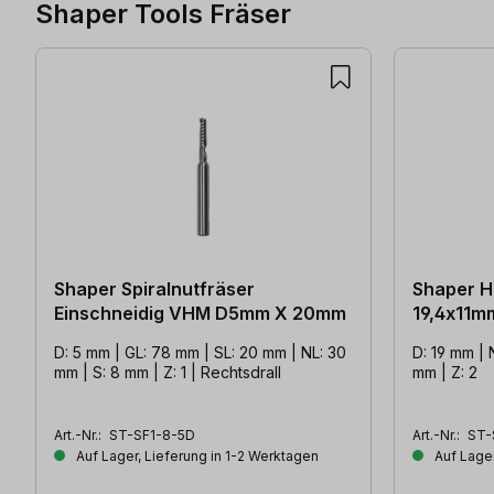
Shaper Tools Fräser
Produktgalerie überspringen
Shaper Spiralnutfräser
Shaper H
Einschneidig VHM D5mm X 20mm
19,4x11m
D: 5 mm | GL: 78 mm | SL: 20 mm | NL: 30
D: 19 mm | 
mm | S: 8 mm | Z: 1 | Rechtsdrall
mm | Z: 2
Art.-Nr.:
ST-SF1-8-5D
Art.-Nr.:
ST-
Auf Lager, Lieferung in 1-2 Werktagen
Auf Lager