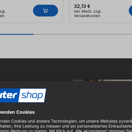
32,13 €
zgl.
inkl. MwSt. zzgl.
ten
Versandkosten
NC-Experten