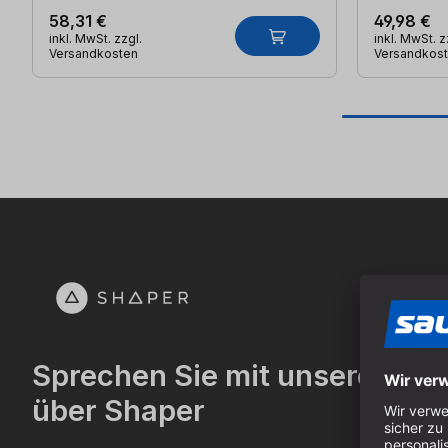
58,31 €
49,98 €
inkl. MwSt. zzgl.
inkl. MwSt. z
Versandkosten
Versandkos
Sprechen Sie mit unserem C
über Shaper