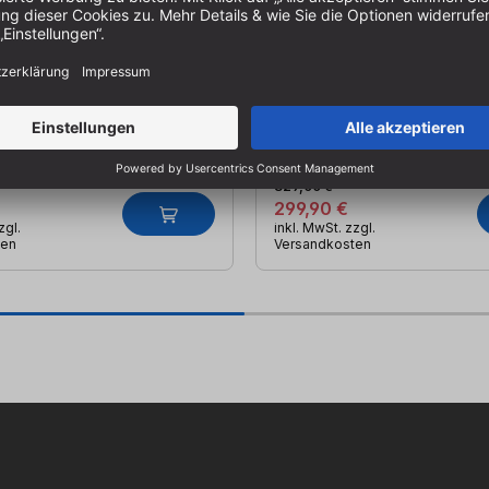
tarker Schwingschleifer von
5,0 Ah Akku | Ladegerät | 2x
aftvoll | Kompakt | Komfortabel
Führungsschiene | Tragetasc
389621
Art.-Nr.:
TS-985836
, Lieferung in 1-2 Werktagen
Auf Lager, Lieferung in 1-2 W
329,00 €
299,90 €
zgl.
inkl. MwSt. zzgl.
ten
Versandkosten