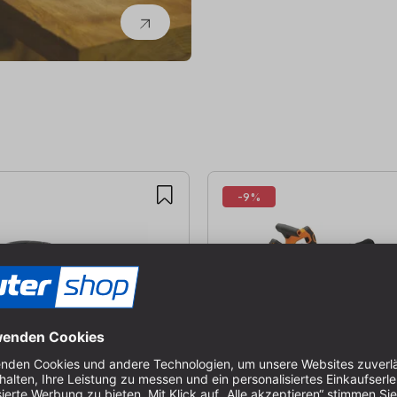
-9%
hwingschleifer
Triton Akku-Tauchsäge-
mm, 200 W