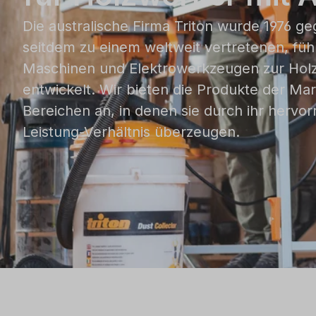
Die australische Firma Triton wurde 1976 ge
seitdem zu einem weltweit vertretenen, füh
Maschinen und Elektrowerkzeugen zur Hol
entwickelt. Wir bieten die Produkte der Mar
Bereichen an, in denen sie durch ihr hervor
Leistung-Verhältnis überzeugen.