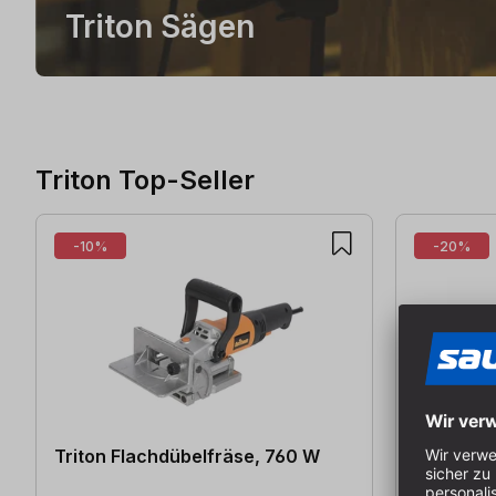
Triton Sägen
Triton Top-Seller
Produktgalerie überspringen
-10%
-20%
Triton Flachdübelfräse, 760 W
Triton Sc
110x100