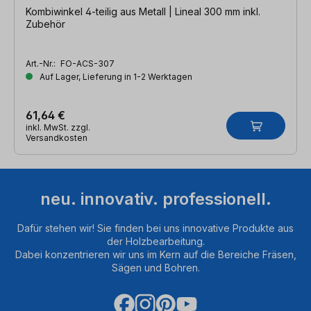
Kombiwinkel 4-teilig aus Metall | Lineal 300 mm inkl.
Zubehör
Art.-Nr.:
FO-ACS-307
Auf Lager, Lieferung in 1-2 Werktagen
61,64 €
inkl. MwSt. zzgl.
Versandkosten
neu. innovativ. professionell.
Dafür stehen wir! Sie finden bei uns innovative Produkte aus
der Holzbearbeitung.
Dabei konzentrieren wir uns im Kern auf die Bereiche Fräsen,
Sägen und Bohren.