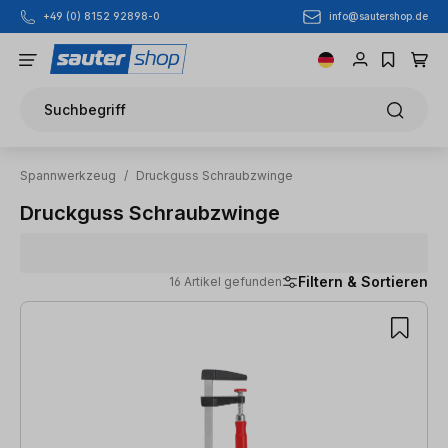
info@sautershop.de
+49 (0) 8152 92898-0
Zum Hauptinhalt springen
Suchbegriff
Spannwerkzeug
/
Druckguss Schraubzwinge
Druckguss Schraubzwinge
Filtern & Sortieren
16 Artikel gefunden
16 Artikel gefunden