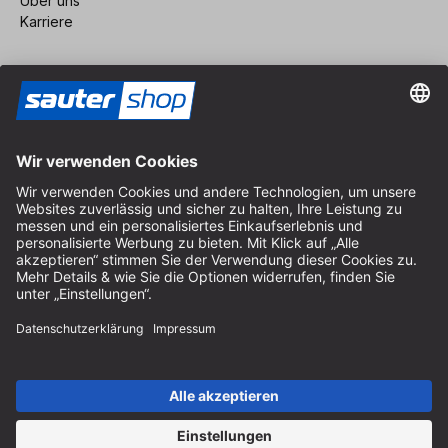
Über uns
Karriere
Vertrag widerrufen
Impressum
AGB
Datenschutz
Cookie-Einstellungen
© 2026 sauter GmbH
inkl. MwSt. / exkl. Versandkosten
* kostenloser Versand ab 150 Euro Bestellwert innerhalb
Deutschlands für die Standard-Paketgrößen - ausgenommen
Sperrgut und Fracht
In Abh. des Lieferlandes kann die MwSt. an der Kasse variieren.