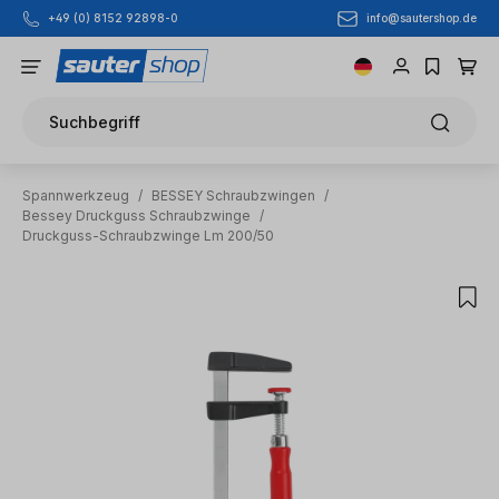
info@sautershop.de
+49 (0) 8152 92898-0
Zum Hauptinhalt springen
Suchbegriff
Spannwerkzeug
/
BESSEY Schraubzwingen
/
Bessey Druckguss Schraubzwinge
/
Druckguss-Schraubzwinge Lm 200/50
Bildergalerie überspringen