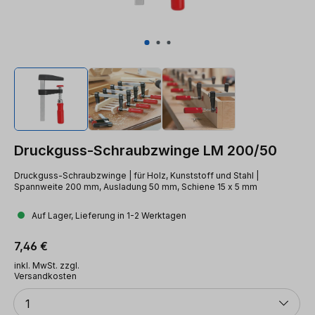
Druckguss-Schraubzwinge LM 200/50
Druckguss-Schraubzwinge | für Holz, Kunststoff und Stahl |
Spannweite 200 mm, Ausladung 50 mm, Schiene 15 x 5 mm
Auf Lager, Lieferung in 1-2 Werktagen
Regulärer Preis:
7,46 €
inkl. MwSt. zzgl.
Versandkosten
Anzahl
1