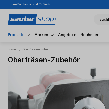
Unsere Fachberater sind für Sie da!
m Hauptinhalt springen
Zur Suche springen
Zur Hauptnavigation springen
Suchb
Produkte
Marken
Angebote
Neuheiten
Fräsen
/
Oberfräsen-Zubehör
Oberfräsen-Zubehör