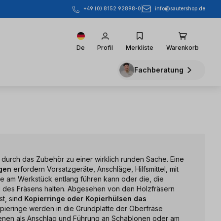
info@sautershop.de
+49 (0) 8152 92898-0
De
Profil
Merkliste
Warenkorb
Fachberatung
 durch das Zubehör zu einer wirklich runden Sache. Eine
gen
erfordern Vorsatzgeräte, Anschläge, Hilfsmittel, mit
e am Werkstück entlang führen kann oder die, die
des Fräsens halten. Abgesehen von den Holzfräsern
st, sind
Kopierringe oder Kopierhülsen das
opieringe werden in die Grundplatte der Oberfräse
dienen als Anschlag und Führung an Schablonen oder am