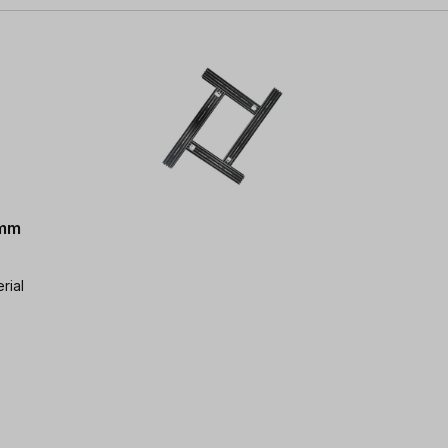
 mm
rial