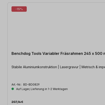
-15%
Benchdog Tools Variabler Fräsrahmen 245 x 500
Stabile Aluminiumkonstruktion | Lasergravur | Metrisch & impe
Art.-Nr.:
BD-BD0829
Auf Lager, Lieferung in 1-2 Werktagen
207,14 €