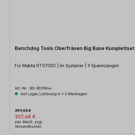
Benchdog Tools Oberfräsen Big Base Komplettset 
Für Makita RT0700C | Im Systainer | 9 Spannzangen
Art.-Nr.:
BD-BD0844
Auf Lager, Lieferung in 1-2 Werktagen
397,03 €
337,48 €
inkl. MwSt. zzgl.
Versandkosten