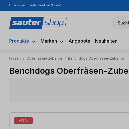
Unsere Fachberater sind für Sie da!
m Hauptinhalt springen
Zur Suche springen
Zur Hauptnavigation springen
Suchb
Produkte
Marken
Angebote
Neuheiten
Fräsen
/
Oberfräsen-Zubehör
/
Benchdogs Oberfräsen-Zubehör
Benchdogs Oberfräsen-Zube
14 Artikel gefunden
-15%