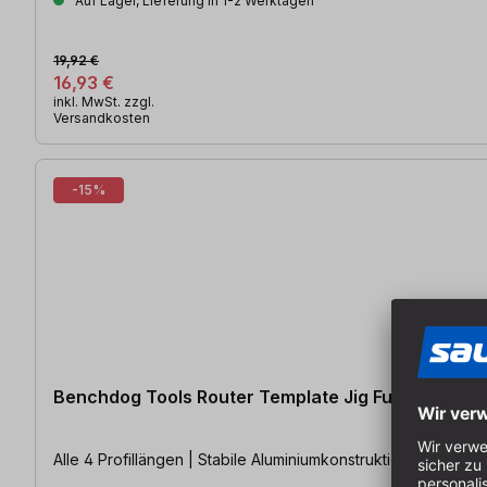
Auf Lager, Lieferung in 1-2 Werktagen
19,92 €
16,93 €
inkl. MwSt. zzgl.
Versandkosten
-15%
Benchdog Tools Router Template Jig Fully Loaded
Alle 4 Profillängen | Stabile Aluminiumkonstruktion | Lasergr