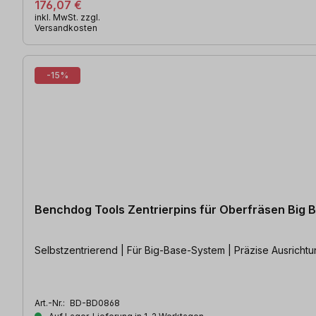
176,07 €
inkl. MwSt. zzgl.
Versandkosten
-15%
Benchdog Tools Zentrierpins für Oberfräsen Big B
Selbstzentrierend | Für Big-Base-System | Präzise Ausricht
Art.-Nr.:
BD-BD0868