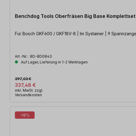
Benchdog Tools Oberfräsen Big Base Komplettset
Für Bosch GKF600 / GKF18V-8 | Im Systainer | 9 Spannzang
Art.-Nr.:
BD-BD0843
Auf Lager, Lieferung in 1-2 Werktagen
397,03 €
337,48 €
inkl. MwSt. zzgl.
Versandkosten
-15%