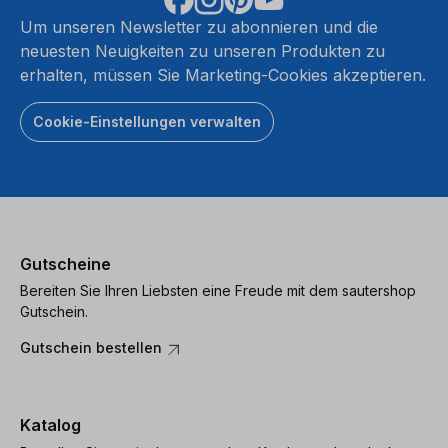
Mehr
M
Um unseren Newsletter zu abonnieren und die
Informationen
Infor
neuesten Neuigkeiten zu unseren Produkten zu
erhalten, müssen Sie Marketing-Cookies akzeptieren.
Akzeptieren
Akze
Cookie-Einstellungen verwalten
powered
by
Usercentrics
Consent
Management
Platform
Gutscheine
Bereiten Sie Ihren Liebsten eine Freude mit dem sautershop
Gutschein.
Gutschein bestellen
Katalog