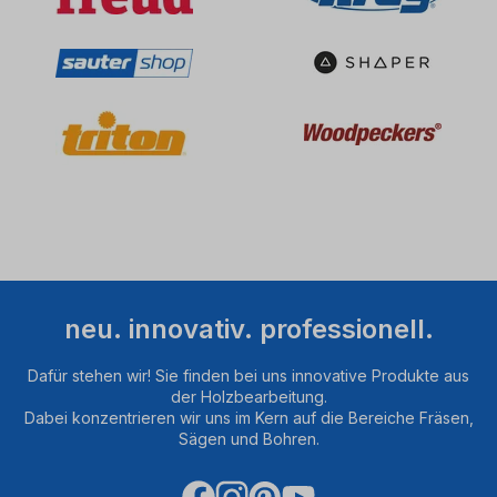
Aktivitäten
sammeln.
Bitte
lesen
Sie
die
Details
durch
und
stimmen
Sie
der
Nutzung
des
neu. innovativ. professionell.
Service
zu,
Dafür stehen wir! Sie finden bei uns innovative Produkte aus
um
der Holzbearbeitung.
dieses
Dabei konzentrieren wir uns im Kern auf die Bereiche Fräsen,
Video
Sägen und Bohren.
anzusehen.