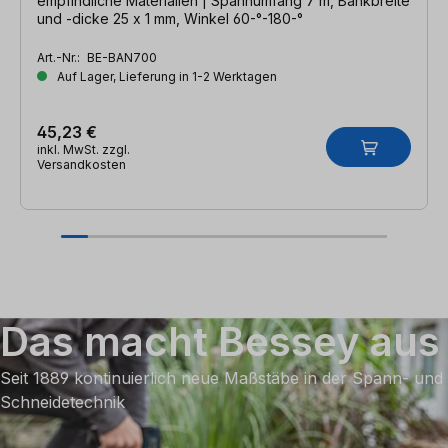
empfindliche Materialien | Spannumfang 7 m, Bankbreite
und -dicke 25 x 1 mm, Winkel 60-°-180-°
Art.-Nr.:
BE-BAN700
Auf Lager, Lieferung in 1-2 Werktagen
45,23 €
inkl. MwSt. zzgl.
Versandkosten
Das macht Bessey aus
Seit 1889 kontinuierlich neue Maßstäbe in der Spann- und
Schneidetechnik